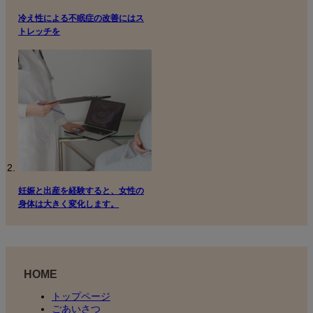
冷え性による不眠症の改善にはス
トレッチを
妊娠と出産を経験すると、女性の
身体は大きく変化します。
HOME
トップページ
ごあいさつ