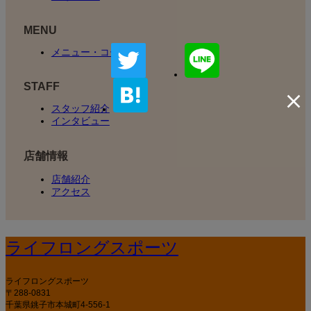
MENU
メニュー・コース
STAFF
スタッフ紹介
インタビュー
店舗情報
店舗紹介
アクセス
ライフロングスポーツ
ライフロングスポーツ
〒288-0831
千葉県銚子市本城町4-556-1